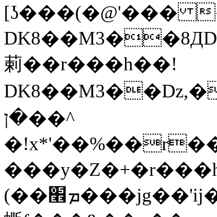
[ʖ���(�@'��� 
DK8��M3��8ДD��L�D
䓶��r���h��!
DK8��M3��Dz,�,�*'
�ן��^
�!x*'��%��r���h��Ţ�
���y�Z�+�r���h�
(��ܡ׮���jg��'ij�0��O��ڝ�t�M=��}zf��