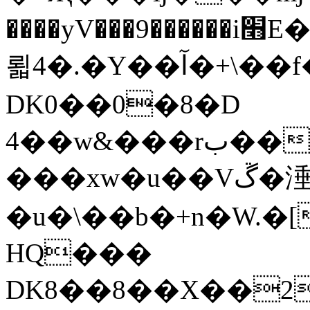
����yV���9������i׫E��y��zȦ�Zz����Z��zwS�g��g�v�ڶ*'��z�l��
뢻4�.�Y��آ�+\��f�[b��h�١
DK0��0�8�D
4��w&���rب��m���-
���xw�u��Vڱ�涶
�u�\��b�+n�W.�
HQ���
DK8��8��X��