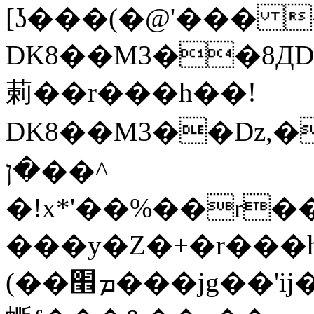
[ʖ���(�@'��� 
DK8��M3��8ДD��L�D
䓶��r���h��!
DK8��M3��Dz,�,�*'
�ן��^
�!x*'��%��r���h��Ţ�
���y�Z�+�r���h�
(��ܡ׮���jg��'ij�0��O��ڝ�t�M=��}zf��