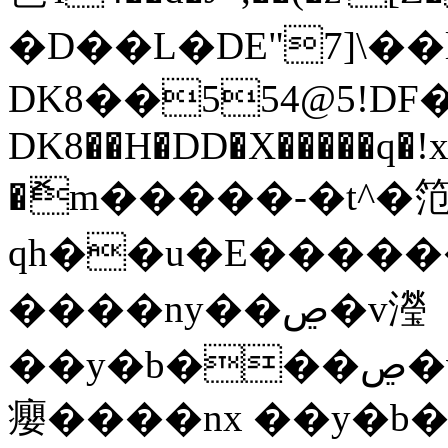
�D��L�DE"7]\��l
DK8��554@5!DF��x%,����
DK8��H�DD�X
�����q�!x
�ޮm�����-�t^
qh��u�E�������
����ny��ڝ�v瀅
��y�b���ڝ�v�y�����ny��ڝ�6
癭����nx ��y�b