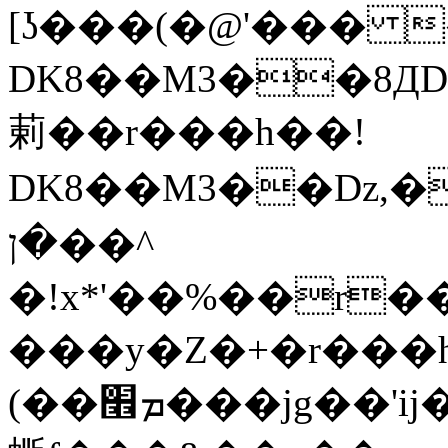
[ʖ���(�@'��� 
DK8��M3��8ДD��L�D
䓶��r���h��!
DK8��M3��Dz,�,�*'
�ן��^
�!x*'��%��r���h��Ţ�
���y�Z�+�r���h�
(��ܡ׮���jg��'ij�0��O��ڝ�t�M=��}zf��