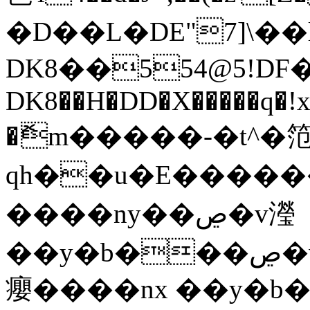
�D��L�DE"7]\��l
DK8��554@5!DF��x%,����
DK8��H�DD�X
�����q�!x
�ޮm�����-�t^
qh��u�E�������
����ny��ڝ�v瀅
��y�b���ڝ�v�y�����ny��ڝ�6
癭����nx ��y�b