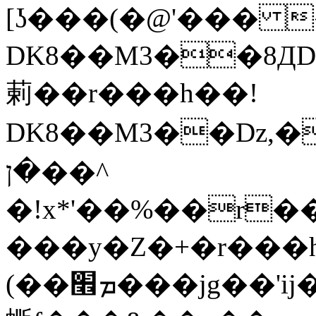
[ʖ���(�@'��� 
DK8��M3��8ДD��L�D
䓶��r���h��!
DK8��M3��Dz,�,�*'
�ן��^
�!x*'��%��r���h��Ţ�
���y�Z�+�r���h�
(��ܡ׮���jg��'ij�0��O��ڝ�t�M=��}zf��