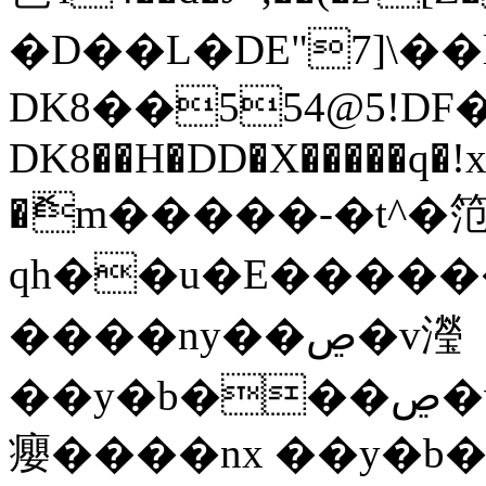
�D��L�DE"7]\��l
DK8��554@5!DF��x%,����
DK8��H�DD�X
�����q�!x
�ޮm�����-�t^
qh��u�E�������
����ny��ڝ�v瀅
��y�b���ڝ�v�y�����ny��ڝ�6
癭����nx ��y�b